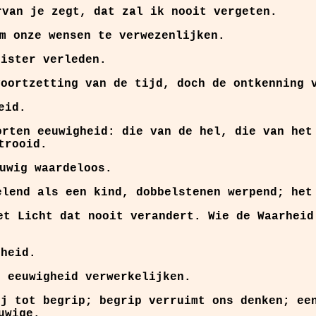
rvan je zegt, dat zal ik nooit vergeten.
m onze wensen te verwezenlijken.
uister verleden.
voortzetting van de tijd, doch de ontkenning 
eid.
orten eeuwigheid: die van de hel, die van het
trooid.
uwig waardeloos.
elend als een kind, dobbelstenen werpend;
het
t Licht dat nooit verandert. Wie de Waarheid
gheid.
 eeuwigheid verwerkelijken.
j tot begrip; begrip verruimt ons denken; een
uwige.