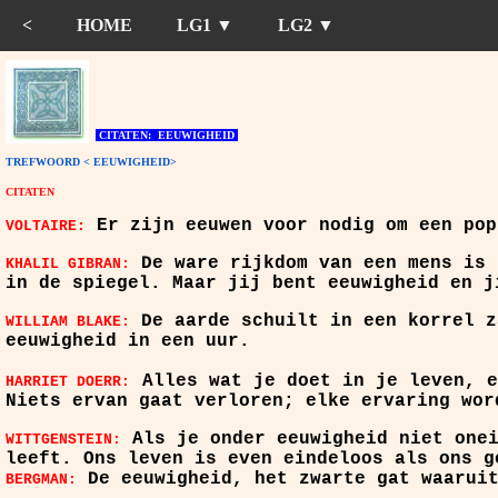
<
HOME
LG1 ▼
LG2 ▼
CITATEN: EEUWIGHEID
TREFWOORD < EEUWIGHEID>
CITATEN
Er zijn eeuwen voor nodig om een pop
VOLTAIRE:
De ware rijkdom van een mens is 
KHALIL GIBRAN:
in de spiegel. Maar jij bent eeuwigheid en j
De aarde schuilt in een korrel z
WILLIAM BLAKE:
eeuwigheid in een uur.
Alles wat je doet in je leven, e
HARRIET DOERR:
Niets ervan gaat verloren; elke ervaring wor
Als je onder eeuwigheid niet one
WITTGENSTEIN:
leeft. Ons leven is even eindeloos als ons g
De eeuwigheid, het zwarte gat waarui
BERGMAN: