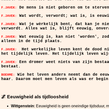
De mens is niet geboren om te sterven
F.JAVEK:
Wat wordt, verwordt; wat is, is eeuw
F.JAVEK:
Wat je wèrkelijk bent, dat kan je nie
F.JAVEK:
verwordt. Alles wat is, blijft eeuwig, onver
Wat eeuwig is, kan niet 'worden', zo
F.JAVEK:
alleen in de tijd plaats.
Het werkelijke leven kent de dood n
F.JAVEK:
het tijdelijk leven. Het tijdelijk leven wij
Een dromer weet niets van zijn besta
F.JAVEK:
bestaat.
Wie het leven anders neemt dan de eeuw
BOEHME:
haar. Daarom moet men leven als was er begin
🌌
Eeuwigheid als tijdloosheid
Wittgenstein
: Eeuwigheid is geen oneindige tijdsduur, m