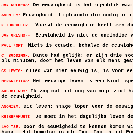
De eeuwigheid is het ogenblik waa
JAN WOLKERS:
Eeuwigheid: tijdruimte die nodig is o
ANONIEM:
Vooral de eeuwigheid heeft een d
K.JONCKHEERE:
Eeuwigheid is niet de oneindige 
JAN GRESHOFF:
Niets is eeuwig, behalve de eeuwigh
PAUL FORT:
Dante had gelijk: er zijn drie so
C. BUDDINGH:
als minuten, door het leven van elk mens ges
Alles wat niet eeuwig is, is voor ee
CS LEWIS:
Het eeuwige leven is een kind: sp
HERAKLEITOS:
Ik zag met het oog van mijn ziel he
AUGUSTINUS:
de eeuwigheid.
Dit leven: stage lopen voor de eeuwi
ANONIEM:
Je moet in het dagelijks leven de
KRISHNAMURTI:
Door de eeuwigheid te kennen komen wi
LAO TSE:
hemel. Het hemelse is als Tao. Tao is het Ee