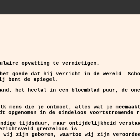
ulaire opvatting te vernietigen.
het goede dat hij verricht in de wereld. Sch
ij bent de spiegel.
and, het heelal in een bloemblad puur, de on
lk mens die je ontmoet, alles wat je meemaak
dt opgenomen in de eindeloos voortstromende r
indige tijdsduur, maar ontijdelijkheid versta
ezichtsveld grenzeloos is.
t wij zijn geboren, waartoe wij zijn veroorde