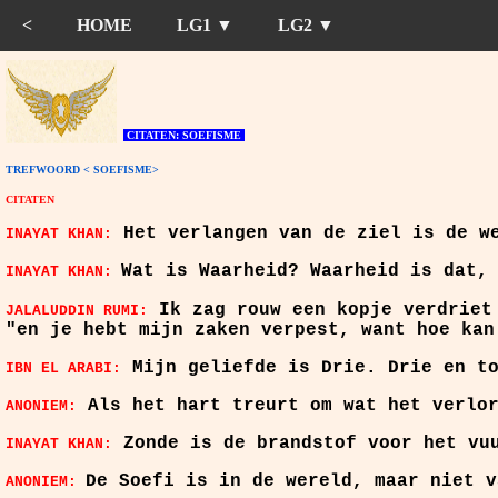
<
HOME
LG1 ▼
LG2 ▼
CITATEN: SOEFISME
TREFWOORD < SOEFISME>
CITATEN
Het
verlangen
van de ziel is de we
INAYAT KHAN:
Wat is Waarheid? Waarheid is dat,
INAYAT KHAN:
Ik zag rouw een kopje verdriet 
JALALUDDIN RUMI:
"en je hebt mijn zaken verpest, want hoe kan
Mijn geliefde is Drie. Drie en to
IBN EL ARABI:
Als het hart treurt om wat het verlo
ANONIEM:
Zonde
is de
brandstof
voor het vu
INAYAT KHAN:
De Soefi is in de wereld, maar niet v
ANONIEM: