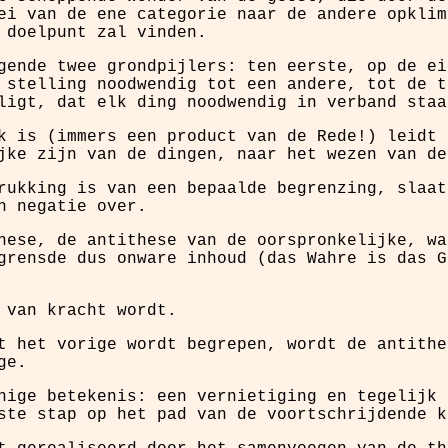
ei van de ene categorie naar de andere opklim
 doelpunt zal vinden.
gende twee grondpijlers: ten eerste, op de ei
 stelling noodwendig tot een andere, tot de t
ligt, dat elk ding noodwendig in verband staa
k is (immers een product van de Rede!) leidt 
jke zijn van de dingen, naar het wezen van de
rukking is van een bepaalde begrenzing, slaat
n negatie over.
hese, de antithese van de oorspronkelijke, wa
grensde dus onware inhoud (das Wahre is das G
 van kracht wordt.
t het vorige wordt begrepen, wordt de antithe
ge.
nige betekenis: een vernietiging en tegelijk 
ste stap op het pad van de voortschrijdende k