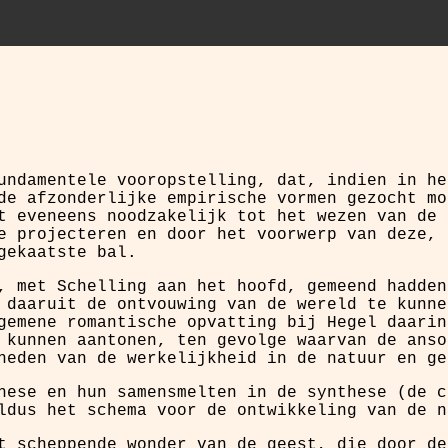
undamentele vooropstelling, dat, indien in he
de afzonderlijke empirische vormen gezocht mo
t eveneens noodzakelijk tot het wezen van de 
e projecteren en door het voorwerp van deze, 
gekaatste bal.
, met Schelling aan het hoofd, gemeend hadden
 daaruit de ontvouwing van de wereld te kunne
gemene romantische opvatting bij Hegel daarin
 kunnen aantonen, ten gevolge waarvan de anso
heden van de werkelijkheid in de natuur en ge
hese en hun samensmelten in de synthese (de c
ldus het schema voor de ontwikkeling van de n
t scheppende wonder van de geest, die door de