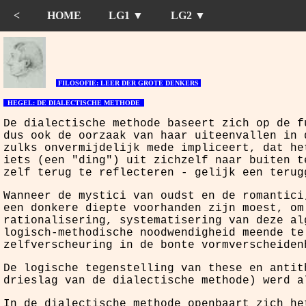
<
HOME
LG1 ▼
LG2 ▼
FILOSOFIE: LEER DER GROTE DENKERS
HEGEL: DE DIALECTISCHE METHODE
De dialectische methode baseert zich op de f
dus ook de oorzaak van haar uiteenvallen in 
zulks onvermijdelijk mede impliceert, dat he
iets (een "ding") uit zichzelf naar buiten t
zelf terug te reflecteren - gelijk een terug
Wanneer de mystici van oudst en de romantici
een donkere diepte voorhanden zijn moest, om
rationalisering, systematisering van deze al
logisch-methodische noodwendigheid meende te
zelfverscheuring in de bonte vormverscheiden
De logische tegenstelling van these en antit
drieslag van de dialectische methode) werd a
In de dialectische methode openbaart zich he