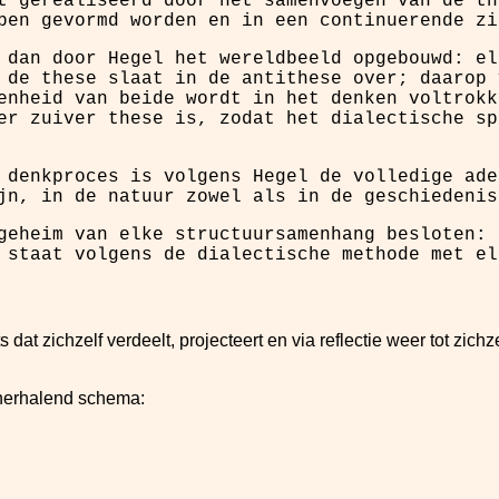
t gerealiseerd door het samenvoegen van de th
pen gevormd worden en in een continuerende zi
 dan door Hegel het wereldbeeld opgebouwd: e
 de these slaat in de antithese over; daarop 
enheid van beide wordt in het denken voltrokk
er zuiver these is, zodat het dialectische sp
 denkproces is volgens Hegel de volledige ade
jn, in de natuur zowel als in de geschiedenis
geheim van elke structuursamenhang besloten: 
, staat volgens de dialectische methode met e
s dat zichzelf verdeelt, projecteert en via reflectie weer tot zich
 herhalend schema: