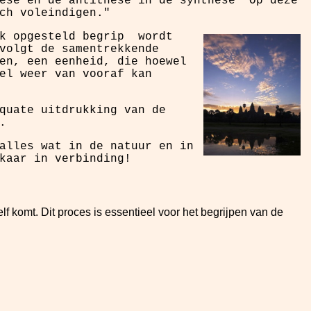
ese en de antithese in de synthese "Op deze
ch voleindigen."
lk opgesteld begrip wordt
volgt de samentrekkende
en, een eenheid, die hoewel
el weer van vooraf kan
quate uitdrukking van de
.
alles wat in de natuur en in
lkaar in verbinding!
zelf komt. Dit proces is essentieel voor het begrijpen van de