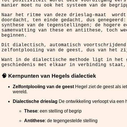
Tot positiviteit wordt deze vooruitgang eers
manier moet nu ook het systeem van de begrip
Naar het ritme van deze drieslag-maat wordt
doordacht, ten einde gedacht, dus genegeerd:
synthese van de tegenstellingen; de hogere e
samenvatting van these en antithese, toch we
beginnen.
Dit dialectisch, automatisch voortschrijdend
zelfontplooiing van de geest, dus van het zi
Want in de dialectische methode ligt in het 
geschiedenis met elkaar in verbinding staat
🧠 Kernpunten van Hegels dialectiek
Zelfontplooiing van de geest
Hegel ziet de geest als iet
wereld.
Dialectische drieslag
De ontwikkeling verloopt via een
These
: een stelling of begrip
Antithese
: de tegengestelde stelling