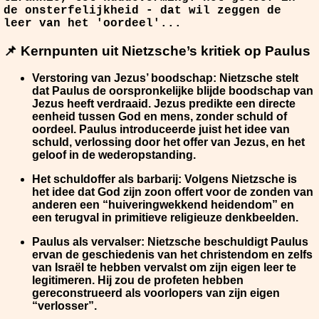
de onsterfelijkheid - dat wil zeggen de
leer van het 'oordeel'...
📌 Kernpunten uit Nietzsche’s kritiek op Paulus
Verstoring van Jezus’ boodschap
: Nietzsche stelt
dat Paulus de oorspronkelijke blijde boodschap van
Jezus heeft verdraaid. Jezus predikte een directe
eenheid tussen God en mens, zonder schuld of
oordeel. Paulus introduceerde juist het idee van
schuld, verlossing door het offer van Jezus, en het
geloof in de wederopstanding.
Het schuldoffer als barbarij
: Volgens Nietzsche is
het idee dat God zijn zoon offert voor de zonden van
anderen een “huiveringwekkend heidendom” en
een terugval in primitieve religieuze denkbeelden.
Paulus als vervalser
: Nietzsche beschuldigt Paulus
ervan de geschiedenis van het christendom en zelfs
van Israël te hebben vervalst om zijn eigen leer te
legitimeren. Hij zou de profeten hebben
gereconstrueerd als voorlopers van zijn eigen
“verlosser”.