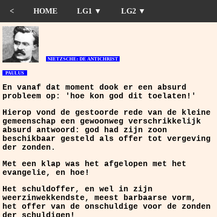
<
HOME
LG1 ▼
LG2 ▼
NIETZSCHE: DE ANTICHRIST
PAULUS
En vanaf dat moment dook er een absurd
probleem op: 'hoe kon god dit toelaten!'
Hierop vond de gestoorde rede van de kleine
gemeenschap een gewoonweg verschrikkelijk
absurd antwoord: god had zijn zoon
beschikbaar gesteld als offer tot vergeving
der zonden.
Met een klap was het afgelopen met het
evangelie, en hoe!
Het schuldoffer, en wel in zijn
weerzinwekkendste, meest barbaarse vorm,
het offer van de onschuldige voor de zonden
der schuldigen!