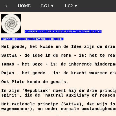
<
HOME
LG1 ▼
LG2 ▼
OVERIGE: HET CHRISTENDOM EEN WOLK VOOR DE ZON
GUNA: HET GOEDE, HET KWADE EN DE IDEE
Het goede, het kwade en de Idee zijn de drie
Sattwa
- de Idee in de mens - is: het te rea
Tamas
- het Boze - is: de inherente hinderpa
Rajas
- het goede - is: de kracht waarmee di
Ook Plato kende de guna's.
In zijn 'Republiek' noemt hij de drie princi
spirit', die de 'natural auxiliary of reason
Het rationele principe (Sattwa), dat wijs is
wagenmenner), en onder normale omstandighede