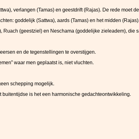
Sattwa), verlangen (Tamas) en geestdrift (Rajas). De rede moet d
achten: goddelijk (Sattwa), aards (Tamas) en het midden (Rajas)
iel), Ruach (geestziel) en Neschama (goddelijke zieleadem), di
eersen en de tegenstellingen te overstijgen.
nemen” waar men geplaatst is, niet vluchten.
geen schepping mogelijk.
et buitentijdse is het een harmonische gedachteontwikkeling.