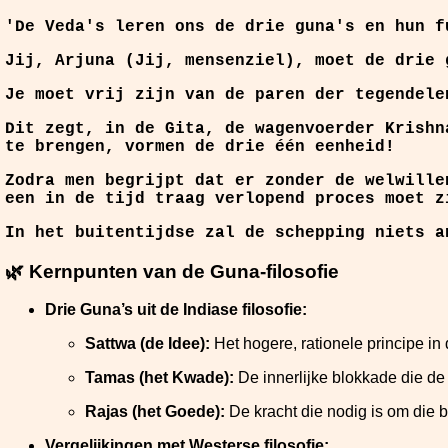
'De Veda's leren ons de drie
guna's en hun f
Jij, Arjuna (Jij, mensenziel), moet de drie 
Je moet vrij zijn van de paren der tegendele
Dit zegt, in de Gita, de wagenvoerder Krishn
te brengen, vormen de drie
één eenheid!
Zodra men begrijpt dat er zonder de welwille
een in de tijd traag verlopend proces moet z
In het buitentijdse zal de schepping niets a
🌿 Kernpunten van de Guna-filosofie
Drie Guna’s uit de Indiase filosofie:
Sattwa (de Idee):
Het hogere, rationele principe in
Tamas (het Kwade):
De innerlijke blokkade die de 
Rajas (het Goede):
De kracht die nodig is om die 
Vergelijkingen met Westerse filosofie: