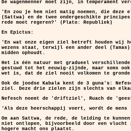
De wagenmenner moet zijn, in temperament ver
'En zou je hem niet matig noemen, die deze e
(Sattwa) en de twee ondergeschikte principes
rede moet regeren?' (Plato: Republiek)
En Epictus:
'En wat onze eigen ziel betreft houden wij h
wezens staat, terwijl een ander deel (Tamas)
midden ophoudt.
Het is één natuur met gradueel verschillende
gestuwd tot het eeuwig-zijnde, maar soms ook
wet is, dat de ziel nooit volkomen te gronde
Ook de joodse Kabala kent de 3 guna's: Nefes
ziel. Deze drie zielen zijn slechts van elka
Nefesch noemt de 'driftziel', Ruach de 'gees
'Als deze heerschappij voert, wordt de mens 
Om aan Sattwa, de rede, de leiding te kunnen
niet ontlopen, bijvoorbeeld door een vlucht 
hogere macht ons plaatst.