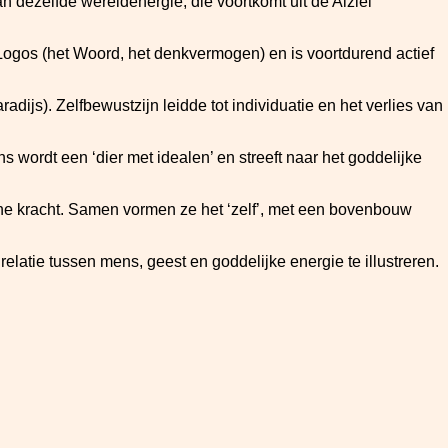
 dezelfde wereldenergie, die voortkomt uit de Alziel
e Logos (het Woord, het denkvermogen) en is voortdurend actief
dijs). Zelfbewustzijn leidde tot individuatie en het verlies van
s wordt een ‘dier met idealen’ en streeft naar het goddelijke
ische kracht. Samen vormen ze het ‘zelf’, met een bovenbouw
atie tussen mens, geest en goddelijke energie te illustreren.