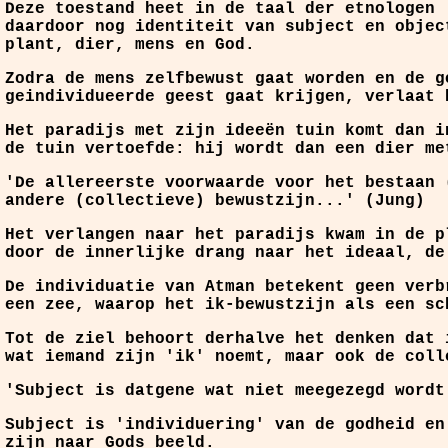
Deze toestand heet in de taal der etnologen 
daardoor nog identiteit van subject en objec
plant, dier, mens en God.
Zodra de mens zelfbewust gaat worden en de g
geindividueerde geest gaat krijgen, verlaat 
Het paradijs met zijn ideeën tuin komt dan i
de tuin vertoefde: hij wordt dan een dier me
'De allereerste voorwaarde voor het bestaan 
andere (collectieve) bewustzijn...' (Jung)
Het verlangen naar het paradijs kwam in de p
door de innerlijke drang naar het ideaal, de
De individuatie van Atman betekent geen verb
een zee, waarop het ik-bewustzijn als een sc
Tot de ziel behoort derhalve het denken dat 
wat iemand zijn 'ik' noemt, maar ook de coll
'Subject is datgene wat niet meegezegd wordt
Subject is 'individuering' van de godheid en
zijn naar Gods beeld.