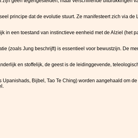
 zijn geen tegengestelden, maar verschillende uitdrukkingen van
seel principe dat de evolutie stuurt. Ze manifesteert zich via d
 in een toestand van instinctieve eenheid met de Alziel (het para
ie (zoals Jung beschrijft) is essentieel voor bewustzijn. De men
anderlijk en stoffelijk, de geest is de leidinggevende, teleolog
 Upanishads, Bijbel, Tao Te Ching) worden aangehaald om de rel
l.