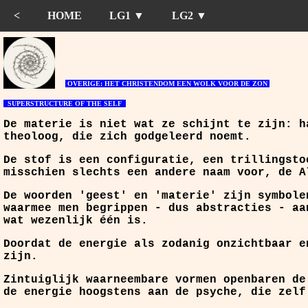
<
HOME
LG1 ▼
LG2 ▼
OVERIGE: HET CHRISTENDOM EEN WOLK VOOR DE ZON
SUPERSTRUCTURE OF THE SELF
De materie is niet wat ze schijnt te zijn: h
theoloog, die zich godgeleerd noemt.
De stof is een configuratie, een trillingsto
misschien slechts een andere naam voor, de A
De woorden 'geest' en 'materie' zijn symbole
waarmee men begrippen - dus abstracties - aa
wat wezenlijk één is.
Doordat de energie als zodanig onzichtbaar e
zijn.
Zintuiglijk waarneembare vormen openbaren de
de energie hoogstens aan de psyche, die zelf