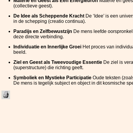
Materie en Geest als Eén Energiebron
Materie en geest
(collectieve geest).
De Idee als Scheppende Kracht
De ‘Idee’ is een univer
in de schepping (creatio continua).
Paradijs en Zelfbewustzijn
De mens leefde oorspronkelijk
deze directe verbinding.
Individuatie en Innerlijke Groei
Het proces van individuat
beeld.
Ziel en Geest als Tweevoudige Essentie
De ziel is ver
(superstructure) die richting geeft.
Symboliek en Mystieke Participatie
Oude teksten (zoals
De mens is tegelijk subject en object in dit kosmische spe