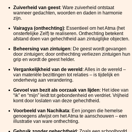
Zuiverheid van geest
: Ware zuiverheid ontstaat
wanneer gedachten, woorden en daden in harmonie
zijn.
Vairagya (onthechting)
: Essentieel om het Atma (het
onsterfelijke Zelf) te realiseren. Onthechting betekent
afstand doen van gehechtheid aan zintuiglijke objecten.
Beheersing van zintuigen
: De geest wordt gevangen
door zintuigen; door onthechting verliezen zintuigen hun
grip en wordt de geest helder.
Vergankelijkheid van de wereld
: Alles in de wereld –
van materiële bezittingen tot relaties – is tijdelijk en
onderhevig aan verandering.
Gevoel van bezit als oorzaak van lijden
: Het idee van
“ik” en “mijn” leidt tot gebondenheid en verdriet. Vrijheid
komt door loslaten van deze gehechtheid.
Voorbeeld van Nachikata
: Een jongen die hemelse
genoegens afwijst om het Atma te aanschouwen – een
illustratie van ware onthechting.
Gebruik zonder gehechtheid
: Zoals een schoolhoofd