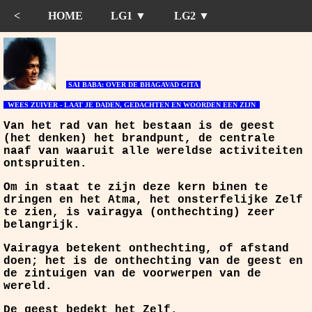
<
HOME
LG1 ▼
LG2 ▼
SAI BABA: OVER DE BHAGAVAD GITA
WEES ZUIVER - LAAT JE DADEN, GEDACHTEN EN WOORDEN EEN ZIJN
Van het rad van het bestaan is de geest
(het denken) het brandpunt, de centrale
naaf van waaruit alle wereldse activiteiten
ontspruiten.
Om in staat te zijn deze kern binen te
dringen en het Atma, het onsterfelijke Zelf
te zien, is vairagya (onthechting) zeer
belangrijk.
Vairagya betekent onthechting, of afstand
doen; het is de onthechting van de geest en
de zintuigen van de voorwerpen van de
wereld.
De geest bedekt het Zelf.