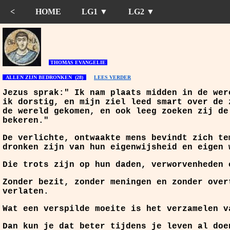
<
HOME
LG1 ▼
LG2 ▼
THOMAS EVANGELIE
ALLEN ZIJN BEDRONKEN (28)
LEES VERDER
J
ezus sprak:" Ik nam plaats midden in de wer
ik dorstig, en mijn ziel leed smart over de 
de wereld gekomen, en ook leeg zoeken zij de
bekeren."
De verlichte, ontwaakte mens bevindt zich te
dronken zijn van hun eigenwijsheid en eigen 
Die trots zijn op hun daden, verworvenheden 
Zonder bezit, zonder meningen en zonder over
verlaten.
Wat een verspilde moeite is het verzamelen v
Dan kun je dat beter tijdens je leven al doe