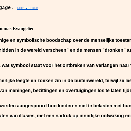
agage.
LEES VERDER
homas Evangelie:
nige en symbolische boodschap over de menselijke toestan
"midden in de wereld verscheen" en de mensen "dronken" aan
wat symbool staat voor het ontbreken van verlangen naar wa
rlijke leegte en zoeken zin in de buitenwereld, terwijl ze l
van meningen, bezittingen en overtuigingen los te laten tijd
orden aangespoord hun kinderen niet te belasten met hun 
slaten van illusies, met een nadruk op innerlijke ontwaking e