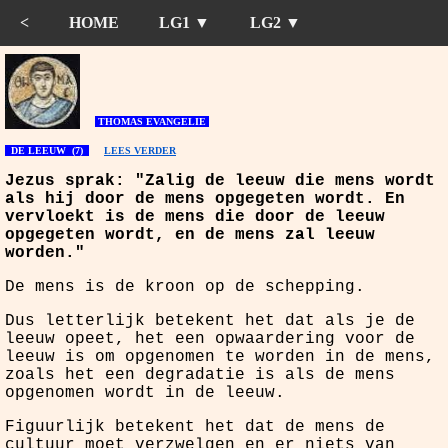
<
HOME
LG1 ▼
LG2 ▼
THOMAS EVANGELIE
DE LEEUW (7)
LEES VERDER
J
ezus sprak: "Zalig de leeuw die mens wordt
als hij door de mens opgegeten wordt. En
vervloekt is de mens die door de leeuw
opgegeten wordt, en de mens zal leeuw
worden."
De mens is de kroon op de schepping.
Dus letterlijk betekent het dat als je de
leeuw opeet, het een opwaardering voor de
leeuw is om opgenomen te worden in de mens,
zoals het een degradatie is als de mens
opgenomen wordt in de leeuw.
Figuurlijk betekent het dat de mens de
cultuur moet verzwelgen en er niets van