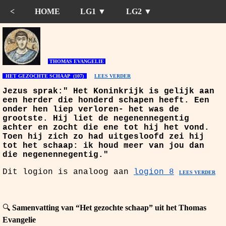
<
HOME
LG1 ▼
LG2 ▼
THOMAS EVANGELIE
HET GEZOCHTE SCHAAP (107)
LEES VERDER
J
ezus sprak:" Het Koninkrijk is gelijk aan
een herder die honderd schapen heeft. Een
onder hen liep verloren- het was de
grootste. Hij liet de negenennegentig
achter en zocht die ene tot hij het vond.
Toen hij zich zo had uitgesloofd zei hij
tot het schaap: ik houd meer van jou dan
die negenennegentig."
Dit logion is analoog aan
logion 8
LEES VERDER
🔍
Samenvatting van “Het gezochte schaap” uit het Thomas
Evangelie