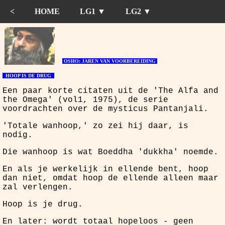
<
HOME
LG1 ▼
LG2 ▼
OSHO: JAREN VAN VOORBEREIDING
HOOP IS DE DRUG
Een paar korte citaten uit de 'The Alfa and
the Omega' (vol1, 1975), de serie
voordrachten over de mysticus Pantanjali.
'Totale wanhoop,' zo zei hij daar, is
nodig.
Die wanhoop is wat Boeddha 'dukkha' noemde.
En als je werkelijk in ellende bent, hoop
dan niet, omdat hoop de ellende alleen maar
zal verlengen.
Hoop is je drug.
En later: wordt totaal hopeloos - geen